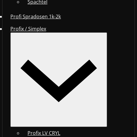
Spachtel
Profi Spradosen 1k-2k
Profix / Simplex
Profix LV CRYL