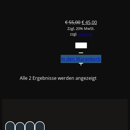
Ursprünglicher
Aktueller
€
55,00
€
45,00
Zzgl. 20% MwSt.
Preis
Preis
zzgl.
Versand
war:
ist:
€ 55,00
€ 45,00.
50x
FINIXA
Staubbindetücher
In den Warenkorb
#TAK00
Menge
Alle 2 Ergebnisse werden angezeigt