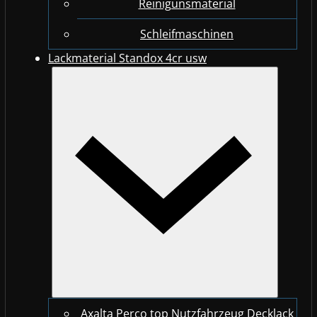
Reinigunsmaterial
Schleifmaschinen
Lackmaterial Standox 4cr usw
Axalta Perco top Nutzfahrzeug Decklack