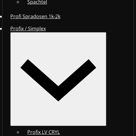
Spachtel
Profi Spradosen 1k-2k
Profix / Simplex
Profix LV CRYL