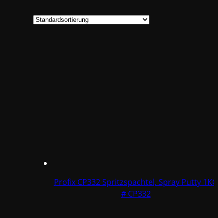
Profix CP332 Spritzspachtel, Spray Putty 1KG
# CP332