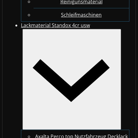
Reinigunsmaterial
Schleifmaschinen
Lackmaterial Standox 4cr usw
Axalta Perco top Nutzfahrzeug Decklack