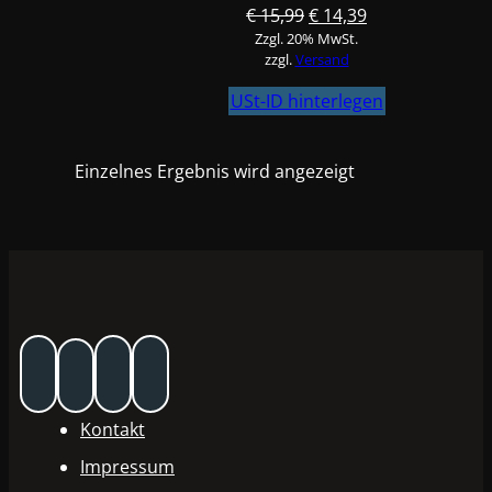
Ursprünglicher
Aktueller
€
15,99
€
14,39
Zzgl. 20% MwSt.
Preis
Preis
zzgl.
Versand
war:
ist:
€ 15,99
€ 14,39.
USt-ID hinterlegen
Einzelnes Ergebnis wird angezeigt
Kontakt
Impressum