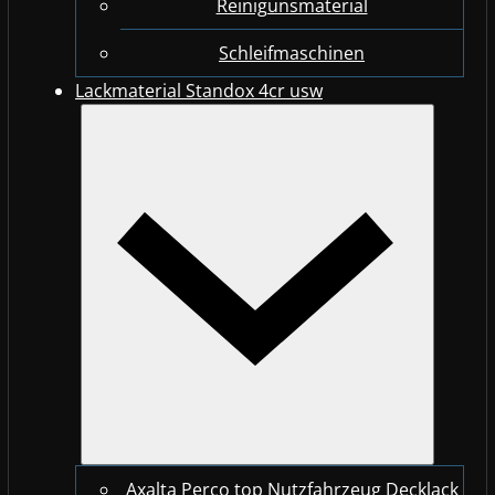
Reinigunsmaterial
Schleifmaschinen
Lackmaterial Standox 4cr usw
Axalta Perco top Nutzfahrzeug Decklack