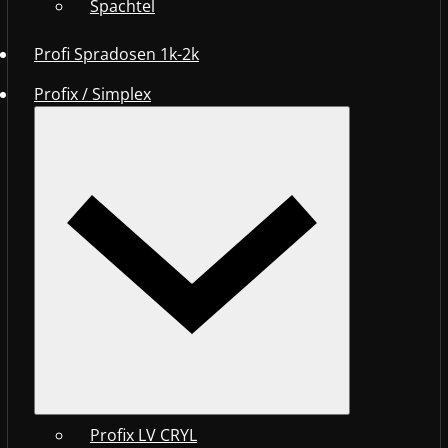
Spachtel
Profi Spradosen 1k-2k
Profix / Simplex
Profix LV CRYL