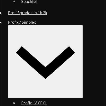
Spachtel
Profi Spradosen 1k-2k
Profix / Simplex
Profix LV CRYL