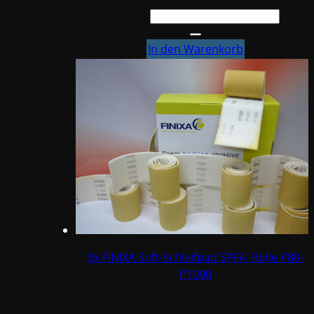
FINIXA
Soft-
Schleifpad
In den Warenkorb
SPFA,
Box
P1000
Menge
9x FINIXA Soft-Schleifpad SPFA, Rolle P80-
P1000