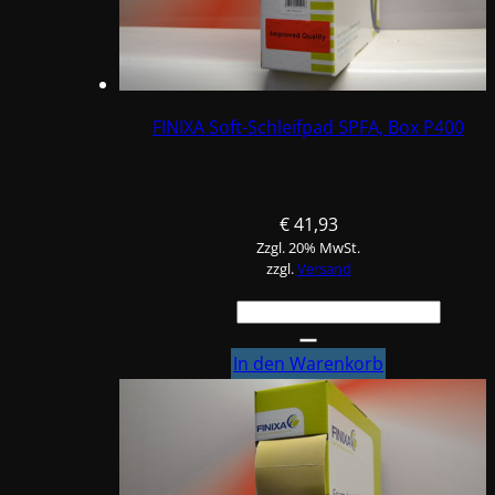
FINIXA Soft-Schleifpad SPFA, Box P400
€
41,93
Zzgl. 20% MwSt.
zzgl.
Versand
FINIXA
Soft-
Schleifpad
In den Warenkorb
SPFA,
Box
P400
Menge