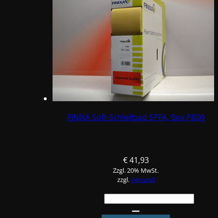
P600
Menge
FINIXA Soft-Schleifpad SPFA, Box P800
€
41,93
Zzgl. 20% MwSt.
zzgl.
Versand
FINIXA
Soft-