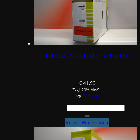
FINIXA Soft-Schleifpad SPFA, Box P600
€
41,93
Zzgl. 20% MwSt.
zzgl.
Versand
FINIXA
Soft-
Schleifpad
In den Warenkorb
SPFA,
Box