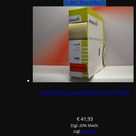
Schleifpad
In den Warenkorb
SPFA,
Box
P800
Menge
FINIXA Soft-Schleifpad SPFA, Box P1000
€
41,93
Zzgl. 20% MwSt.
zzgl.
Versand