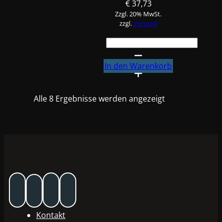
€
37,73
Zzgl. 20% MwSt.
zzgl.
Versand
9x
FINIXA
Soft-
In den Warenkorb
Schleifpad
SPFA,
Alle 8 Ergebnisse werden angezeigt
Rolle
P80-
P1000
Menge
Kontakt