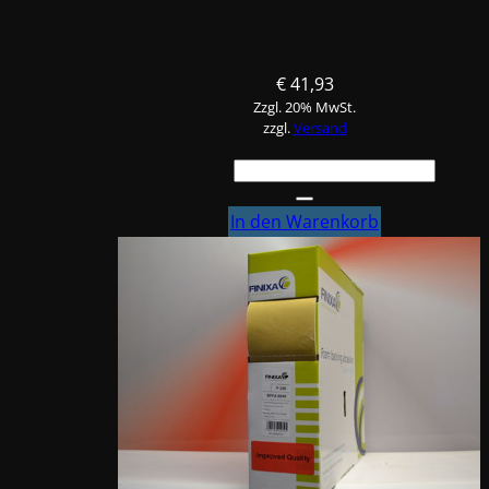
€
41,93
Zzgl. 20% MwSt.
zzgl.
Versand
FINIXA
Soft-
Schleifpad
In den Warenkorb
SPFA,
Box
P180
Menge