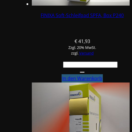
FINIXA Soft-Schleifpad SPFA, Box P240
€
41,93
Zzgl. 20% MwSt.
zzgl.
Versand
FINIXA
Soft-
Schleifpad
In den Warenkorb
SPFA,
Box
P240
Menge