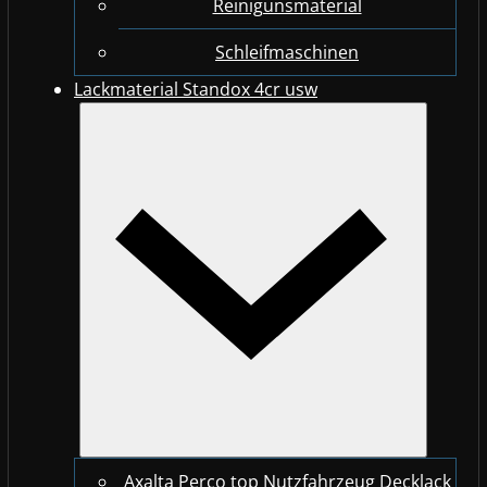
Reinigunsmaterial
Schleifmaschinen
Lackmaterial Standox 4cr usw
Axalta Perco top Nutzfahrzeug Decklack