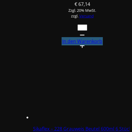
€
67,14
Zzgl. 20% MwSt.
zzgl.
Versand
Sikaflex
-
228
In den Warenkorb
Grauweis
Beutel
600ml
3
Stück
selbstnivellierende
Dichtmasse
Menge
Sikaflex – 228 Grauweis Beutel 600ml 6 Stück