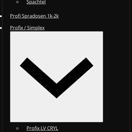
Spachtel
Profi Spradosen 1k-2k
Profix / Simplex
Profix LV CRYL