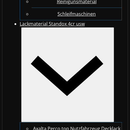
Reinigunsmaterial
Schleifmaschinen
Lackmaterial Standox 4cr usw
Axalta Perco top Nutzfahrzeug Decklack