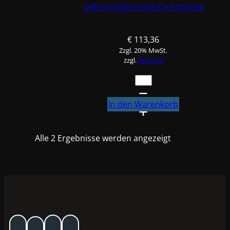
selbstnivellierende Dichtmasse
€
113,36
Zzgl. 20% MwSt.
zzgl.
Versand
Sikaflex
-
228
In den Warenkorb
Grauweis
Beutel
Alle 2 Ergebnisse werden angezeigt
600ml
6
Stück
selbstnivellierende
Dichtmasse
Menge