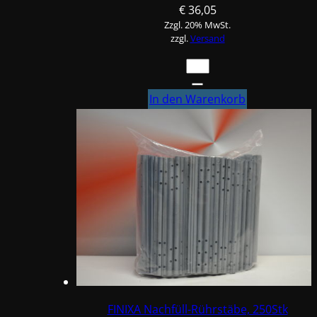
€
36,05
Zzgl. 20% MwSt.
zzgl.
Versand
FINIXA
Rührstäbe-
Box
In den Warenkorb
250
Stück
Menge
FINIXA Nachfüll-Rührstäbe, 250Stk