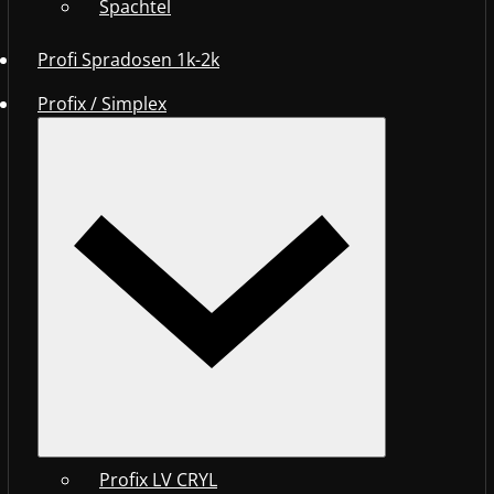
Spachtel
Profi Spradosen 1k-2k
Profix / Simplex
Profix LV CRYL