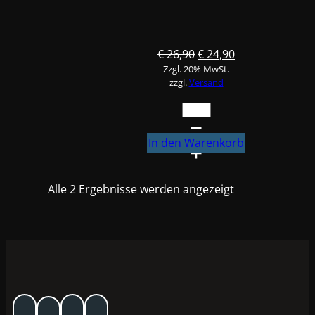
Ursprünglicher
Aktueller
€
26,90
€
24,90
Zzgl. 20% MwSt.
Preis
Preis
zzgl.
Versand
war:
ist:
€ 26,90
€ 24,90.
FINIXA
Nachfüll-
Rührstäbe,
In den Warenkorb
250Stk
Menge
Alle 2 Ergebnisse werden angezeigt