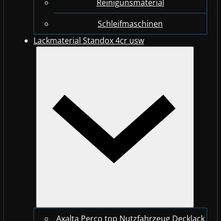
Reinigunsmaterial
Schleifmaschinen
Lackmaterial Standox 4cr usw
Axalta Perco top Nutzfahrzeug Decklack