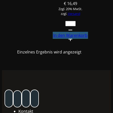
€
16,49
Zzgl. 20% MwSt.
zzgl.
Versand
Rührwerk,
Rührdeckel
Mischbank
In den Warenkorb
0,5L
#Deckel05
Einzelnes Ergebnis wird angezeigt
Menge
Kontakt