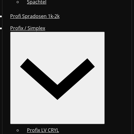
Spachtel
Profi Spradosen 1k-2k
Profix / Simplex
Profix LV CRYL