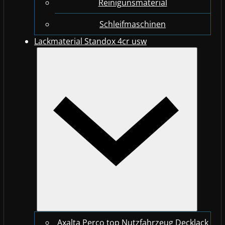
Reinigunsmaterial
Schleifmaschinen
Lackmaterial Standox 4cr usw
Axalta Perco top Nutzfahrzeug Decklack