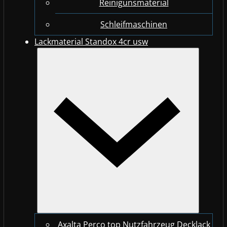
Reinigunsmaterial
Schleifmaschinen
Lackmaterial Standox 4cr usw
Axalta Perco top Nutzfahrzeug Decklack