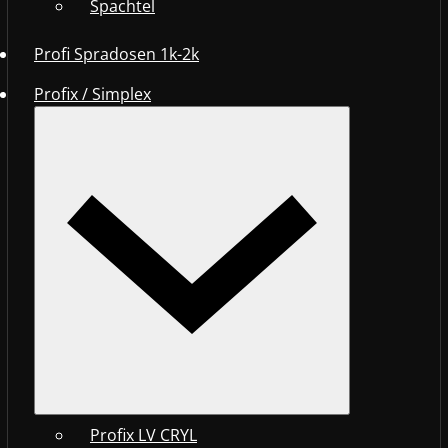
Spachtel
Profi Spradosen 1k-2k
Profix / Simplex
Profix LV CRYL