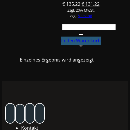
Ursprünglicher
Aktueller
€
135,22
€
131,22
Zzgl. 20% MwSt.
Preis
Preis
zzgl.
Versand
war:
ist:
€ 135,22
€ 131,22.
Standox
Standocryl
800
In den Warenkorb
MS-
Binder
Einzelnes Ergebnis wird angezeigt
3,5L
Menge
Kontakt