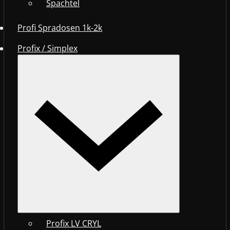
Spachtel
Profi Spradosen 1k-2k
Profix / Simplex
Profix LV CRYL