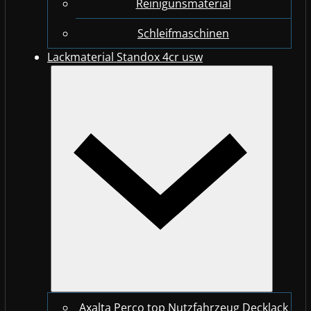
Reinigunsmaterial
Schleifmaschinen
Lackmaterial Standox 4cr usw
Axalta Perco top Nutzfahrzeug Decklack