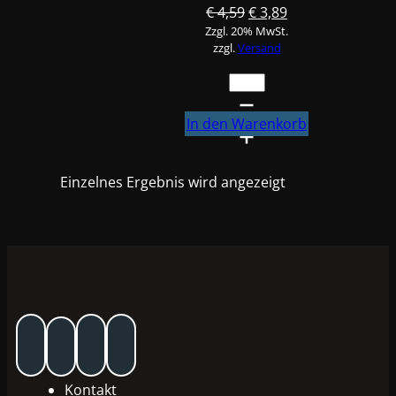
Ursprünglicher
Aktueller
€
4,59
€
3,89
Zzgl. 20% MwSt.
Preis
Preis
zzgl.
Versand
war:
ist:
€ 4,59
€ 3,89.
Luftanschluss
Aussengewinde
1/4
In den Warenkorb
#3170405
Menge
Einzelnes Ergebnis wird angezeigt
Kontakt