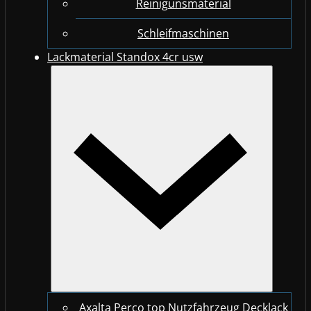
Reinigunsmaterial
Schleifmaschinen
Lackmaterial Standox 4cr usw
Axalta Perco top Nutzfahrzeug Decklack