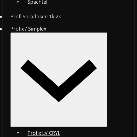
Spachtel
Profi Spradosen 1k-2k
Profix / Simplex
Profix LV CRYL