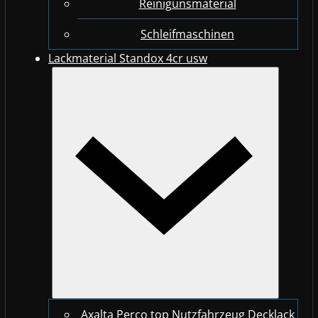
Reinigunsmaterial
Schleifmaschinen
Lackmaterial Standox 4cr usw
Axalta Perco top Nutzfahrzeug Decklack