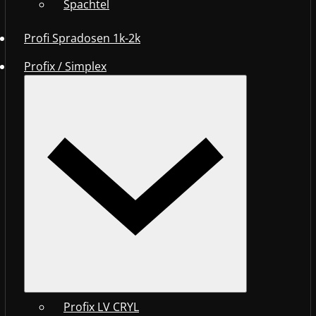
Spachtel
Profi Spradosen 1k-2k
Profix / Simplex
Profix LV CRYL