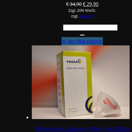
Ursprünglicher
Aktueller
€
34,90
€
29,90
Zzgl. 20% MwSt.
Preis
Preis
zzgl.
Versand
war:
ist:
€ 34,90
€ 29,90.
FINIXA
Nylon-
Lacksiebe
In den Warenkorb
125μm
extra
fein,
250Stk
Menge
FINIXA Nylon-Lacksiebe, 190µm fein 250Stk