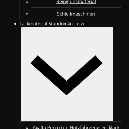
Reinigunsmaterial
Schleifmaschinen
Lackmaterial Standox 4cr usw
Axalta Perco top Nutzfahrzeug Decklack