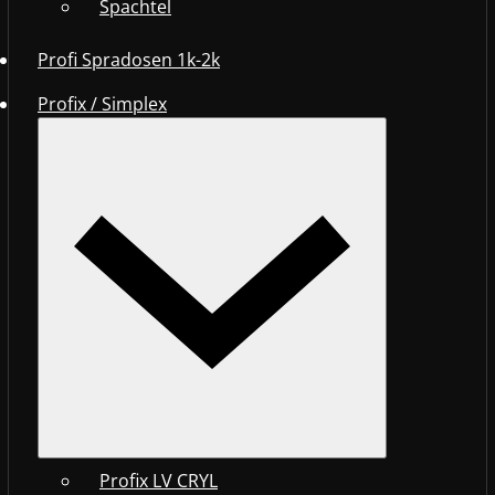
Spachtel
Profi Spradosen 1k-2k
Profix / Simplex
Profix LV CRYL