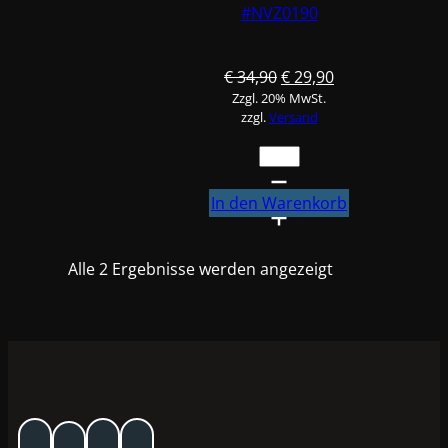
#NVZ0190
Ursprünglicher
Aktueller
€
34,90
€
29,90
Zzgl. 20% MwSt.
Preis
Preis
zzgl.
Versand
war:
ist:
€ 34,90
€ 29,90.
FINIXA
Nylon-
Lacksiebe,
In den Warenkorb
190µm
fein
Alle 2 Ergebnisse werden angezeigt
250Stk
#NVZ0190
Menge