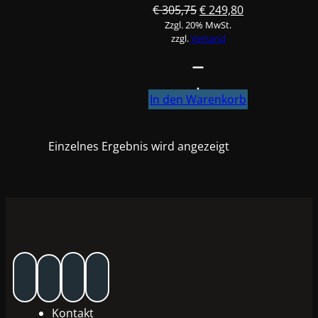
Ursprünglicher
Aktueller
€
305,75
€
249,80
Zzgl. 20% MwSt.
Preis
Preis
zzgl.
Versand
war:
ist:
€ 305,75
€ 249,80.
FINIXA
Kunststoffreparation
Satz
In den Warenkorb
komplett
im
Einzelnes Ergebnis wird angezeigt
Koffer
#PLI00
Menge
Kontakt