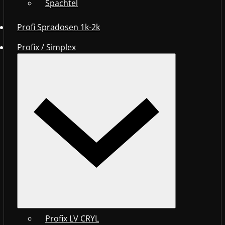
Spachtel
Profi Spradosen 1k-2k
Profix / Simplex
Profix LV CRYL