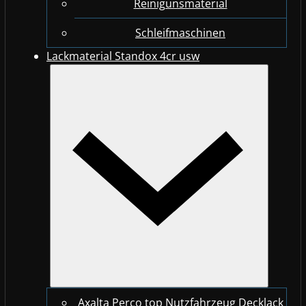
Reinigunsmaterial
Schleifmaschinen
Lackmaterial Standox 4cr usw
Axalta Perco top Nutzfahrzeug Decklack