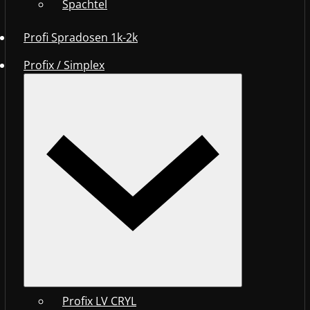
Spachtel
Profi Spradosen 1k-2k
Profix / Simplex
Profix LV CRYL