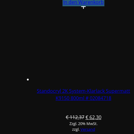
K9600+K4580
In den Warenkorb
VOC-
Xtreme
Plus
Klarlack
Set
KURZ
50L
Klarlack
+25L
Härter
75L
#02084154
Standocryl 2K System-Klarlack Supermatt
/
K9150 800ml # 02084718
02079324
Menge
Ursprünglicher
Aktueller
€
112,37
€
62,30
Zzgl. 20% MwSt.
Preis
Preis
zzgl.
Versand
war:
ist: