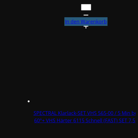
€ 112,37
€ 62,30.
Standocryl
2K
System-
In den Warenkorb
Klarlack
Supermatt
K9150
800ml
#
02084718
Menge
SPECTRAL Klarlack-SET VHS 565-00 / 5 Min be
60°+ VHS Härter 6115 Schnell (FAST) SET 7,5L