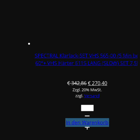
5
Min
bei
60°
+
VHS
Härter
6115
SPECTRAL Klarlack-SET VHS 565-00 /5 Min bei
Standard
60°+ VHS Härter 6115 LANG (SLOW) SET 7,5L
SET
7,5L
Menge
Ursprünglicher
Aktueller
€
342,86
€
270,40
Zzgl. 20% MwSt.
Preis
Preis
zzgl.
Versand
war:
ist:
€ 342,86
€ 270,40.
SPECTRAL
Klarlack-
SET
In den Warenkorb
VHS
565-