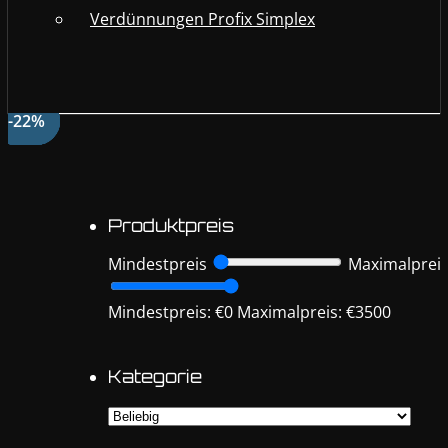
Verdünnungen Profix Simplex
-62%
-62%
-68%
-22%
-21%
-67%
-45%
-22%
Produktpreis
Mindestpreis
Maximalprei
Mindestpreis: €0
Maximalpreis: €3500
Kategorie