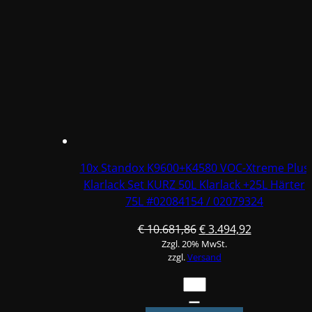
00
/5
Min
bei
60°
+
VHS
Härter
6115
LANG
10x Standox K9600+K4580 VOC-Xtreme Plus
(SLOW)
Klarlack Set KURZ 50L Klarlack +25L Härter
SET
75L #02084154 / 02079324
7,5L
Menge
Ursprünglicher
Aktueller
€
10.681,86
€
3.494,92
Zzgl. 20% MwSt.
Preis
Preis
zzgl.
Versand
war:
ist:
€ 10.681,86
€ 3.494,92.
10x
Standox