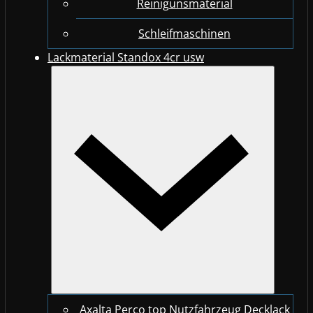
Reinigunsmaterial
Schleifmaschinen
Lackmaterial Standox 4cr usw
Axalta Perco top Nutzfahrzeug Decklack