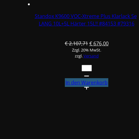
Standox K9600 VOC-Xtreme Plus Klarlack Set
LANG 10L+5L Härter 15L!! #84153 #79316
Ursprünglicher
Aktueller
€
2.107,71
€
676,00
Zzgl. 20% MwSt.
Preis
Preis
zzgl.
Versand
war:
ist:
€ 2.107,71
€ 676,00.
Standox
K9600
VOC-
In den Warenkorb
Xtreme
Plus
Klarlack
Set
LANG
10L+5L
Härter