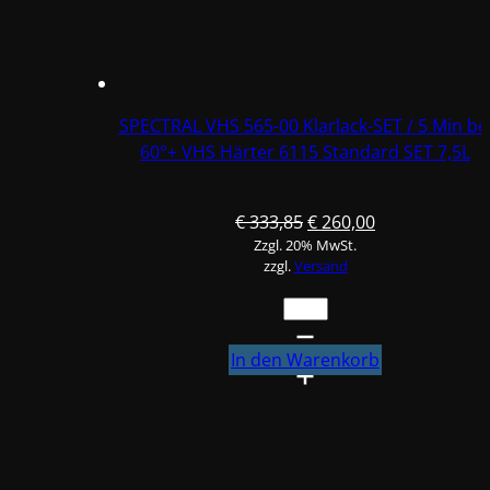
15L!!
#84153
#79316
Menge
SPECTRAL VHS 565-00 Klarlack-SET / 5 Min bei
60°+ VHS Härter 6115 Standard SET 7,5L
Ursprünglicher
Aktueller
€
333,85
€
260,00
Zzgl. 20% MwSt.
Preis
Preis
zzgl.
Versand
war:
ist:
€ 333,85
€ 260,00.
SPECTRAL
VHS
565-
In den Warenkorb
00
Klarlack-
SET
/