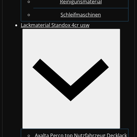
Reinigunsmaterial
Schleifmaschinen
Lackmaterial Standox 4cr usw
Axalta Perco top Nutzfahrzeug Decklack