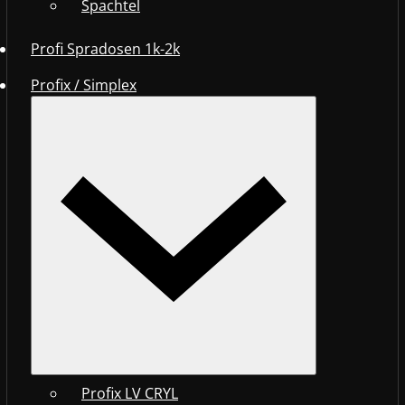
Spachtel
Profi Spradosen 1k-2k
Profix / Simplex
Profix LV CRYL