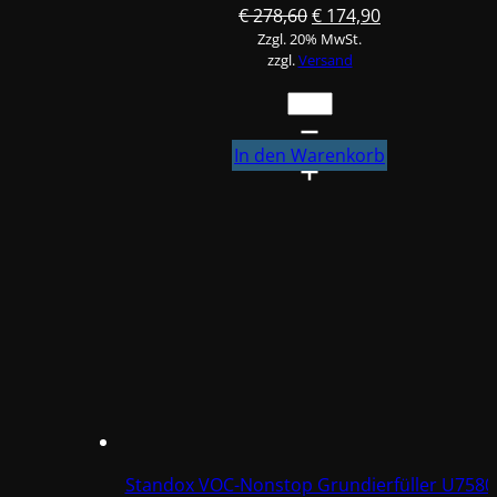
Ursprünglicher
Aktueller
€
278,60
€
174,90
Zzgl. 20% MwSt.
Preis
Preis
zzgl.
Versand
war:
ist:
€ 278,60
€ 174,90.
Standox
VOC-
Nonstop
In den Warenkorb
Grundierfüller
U7580
Schwarz
3,5L
#78076
Menge
Standox VOC-Nonstop Grundierfüller U7580