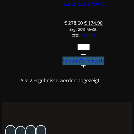
Weiss 3,5L #78075
Ursprünglicher
Aktueller
€
278,60
€
174,90
Zzgl. 20% MwSt.
Preis
Preis
zzgl.
Versand
war:
ist:
€ 278,60
€ 174,90.
Standox
VOC-
Nonstop
In den Warenkorb
Grundierfüller
U7580
Alle 2 Ergebnisse werden angezeigt
Weiss
3,5L
#78075
Menge