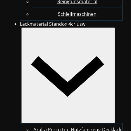
Reinigunsmaterial
Schleifmaschinen
Lackmaterial Standox 4cr usw
Axalta Perco top Nutzfahrzeug Decklack