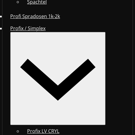
Spachtel
Profi Spradosen 1k-2k
Profix / Simplex
Profix LV CRYL