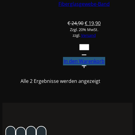
Fiberglasgewebe-Band
Ursprünglicher
Aktueller
€
24,90
€
19,90
Zzgl. 20% MwSt.
Preis
Preis
zzgl.
Versand
war:
ist:
€ 24,90
€ 19,90.
Glasfaser
Gewebeband
5
In den Warenkorb
cm
x
Alle 2 Ergebnisse werden angezeigt
50
m
Fiberglasgewebe-
Band
Menge