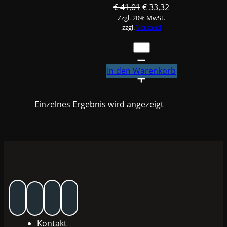
Ursprünglicher
Aktueller
€
41,01
€
33,32
Zzgl. 20% MwSt.
Preis
Preis
zzgl.
Versand
war:
ist:
€ 41,01
€ 33,32.
FINIXA
Druckregler
für
In den Warenkorb
SPG800+900
Menge
Einzelnes Ergebnis wird angezeigt
Kontakt