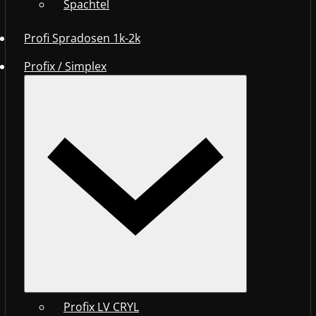
Spachtel
Profi Spradosen 1k-2k
Profix / Simplex
Profix LV CRYL