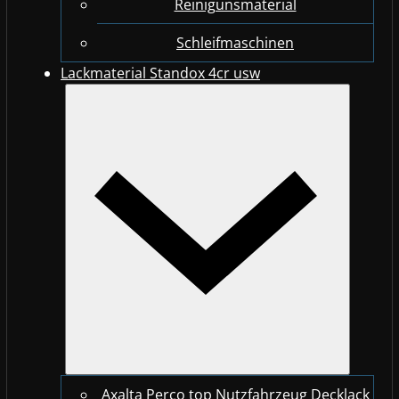
Reinigunsmaterial
Schleifmaschinen
Lackmaterial Standox 4cr usw
Axalta Perco top Nutzfahrzeug Decklack