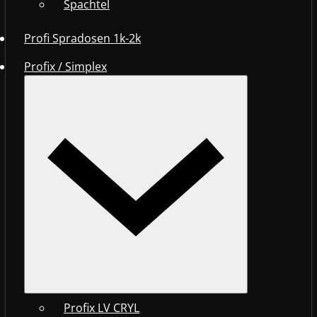
Spachtel
Profi Spradosen 1k-2k
Profix / Simplex
Profix LV CRYL