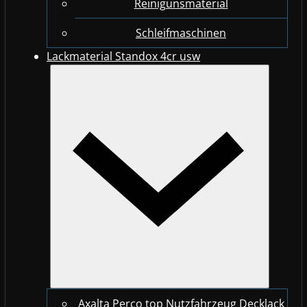
Reinigunsmaterial
Schleifmaschinen
Lackmaterial Standox 4cr usw
Axalta Perco top Nutzfahrzeug Decklack