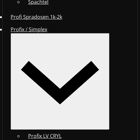
Spachtel
Profi Spradosen 1k-2k
Profix / Simplex
Profix LV CRYL