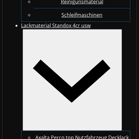
Reinigunsmaterial
Schleifmaschinen
Lackmaterial Standox 4cr usw
Axalta Perco top Nutzfahrzeug Decklack