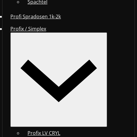
Spachtel
Profi Spradosen 1k-2k
Profix / Simplex
Profix LV CRYL