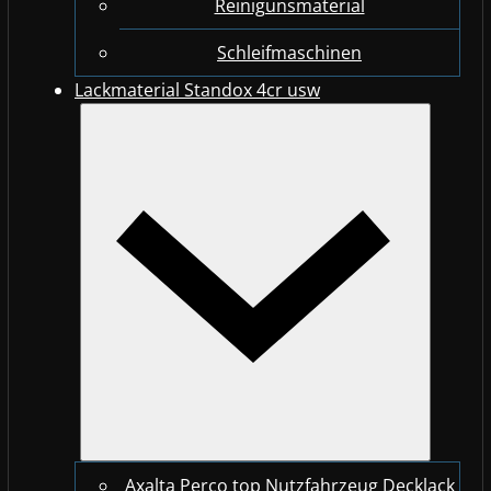
Reinigunsmaterial
Schleifmaschinen
Lackmaterial Standox 4cr usw
Axalta Perco top Nutzfahrzeug Decklack