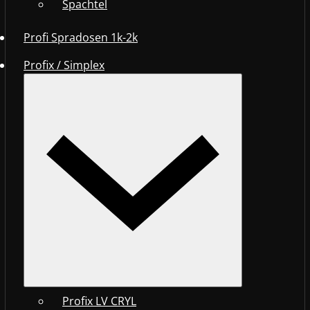
Spachtel
Profi Spradosen 1k-2k
Profix / Simplex
Profix LV CRYL