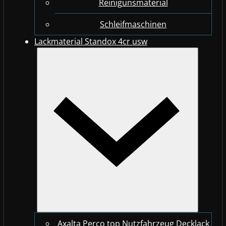
Reinigunsmaterial
Schleifmaschinen
Lackmaterial Standox 4cr usw
Axalta Perco top Nutzfahrzeug Decklack