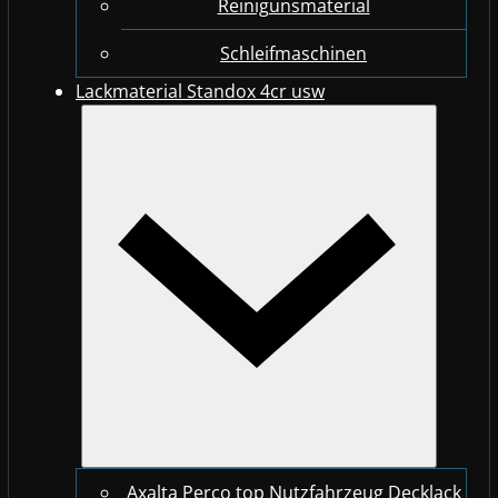
Reinigunsmaterial
Schleifmaschinen
Lackmaterial Standox 4cr usw
Axalta Perco top Nutzfahrzeug Decklack