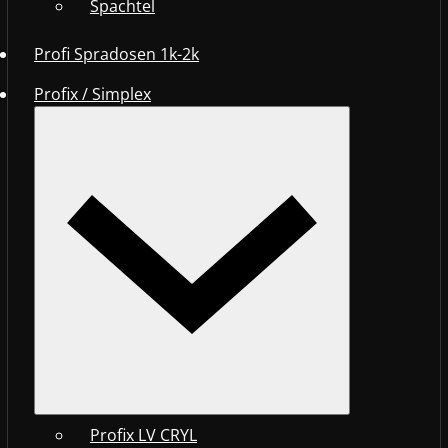
Spachtel
Profi Spradosen 1k-2k
Profix / Simplex
Profix LV CRYL