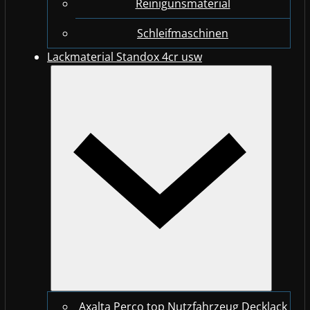
Reinigunsmaterial
Schleifmaschinen
Lackmaterial Standox 4cr usw
Axalta Perco top Nutzfahrzeug Decklack