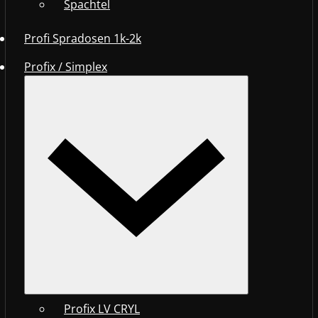
Spachtel
Profi Spradosen 1k-2k
Profix / Simplex
Profix LV CRYL